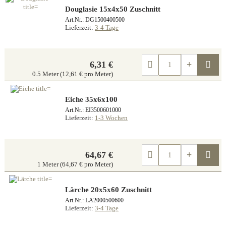
Douglasie 15x4x50 Zuschnitt
Art.Nr.: DG1500400500
Lieferzeit:
3-4 Tage
Kau
6,31 €
0.5 Meter (12,61 € pro Meter)
Eiche 35x6x100
Art.Nr.: EI3500601000
Lieferzeit:
1-3 Wochen
Kau
64,67 €
1 Meter (64,67 € pro Meter)
Lärche 20x5x60 Zuschnitt
Art.Nr.: LA2000500600
Lieferzeit:
3-4 Tage