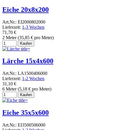
Eiche 20x8x200
Art.Nr.: EI2000802000
Lieferzeit:
1-3 Wochen
71,70 €
2 Meter (35,85 € pro Meter)
Kaufen
Lärche 15x4x600
Art.Nr.: LA1500406000
Lieferzeit:
1-2 Wochen
31,10 €
6 Meter (5,18 € pro Meter)
Kaufen
Eiche 35x5x600
Art.Nr.: EI3500506000