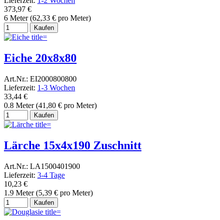
Lieferzeit:
1-2 Wochen
373,97 €
6 Meter (62,33 € pro Meter)
Kaufen
Eiche 20x8x80
Art.Nr.: EI2000800800
Lieferzeit:
1-3 Wochen
33,44 €
0.8 Meter (41,80 € pro Meter)
Kaufen
Lärche 15x4x190 Zuschnitt
Art.Nr.: LA1500401900
Lieferzeit:
3-4 Tage
10,23 €
1.9 Meter (5,39 € pro Meter)
Kaufen