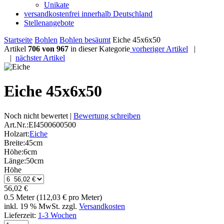
Unikate
versandkostenfrei innerhalb Deutschland
Stellenangebote
Startseite
Bohlen
Bohlen besäumt
Eiche 45x6x50
Artikel
706 von 967
in dieser Kategorie
vorheriger Artikel
|
|
nächster Artikel
Eiche 45x6x50
Noch nicht bewertet |
Bewertung schreiben
Art.Nr.:
EI4500600500
Holzart:
Eiche
Breite:
45cm
Höhe:
6cm
Länge:
50cm
Höhe
56,02 €
0.5 Meter (112,03 € pro Meter)
inkl. 19 % MwSt. zzgl.
Versandkosten
Lieferzeit:
1-3 Wochen