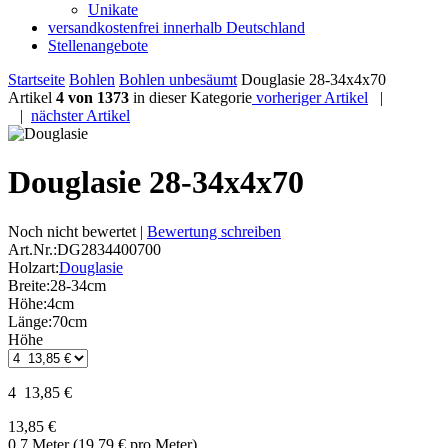
Unikate
versandkostenfrei innerhalb Deutschland
Stellenangebote
Startseite
Bohlen
Bohlen unbesäumt
Douglasie 28-34x4x70
Artikel
4 von 1373
in dieser Kategorie
vorheriger Artikel
|
|
nächster Artikel
Douglasie 28-34x4x70
Noch nicht bewertet |
Bewertung schreiben
Art.Nr.:
DG2834400700
Holzart:
Douglasie
Breite:
28-34cm
Höhe:
4cm
Länge:
70cm
Höhe
4 13,85 €
13,85 €
0.7 Meter (19,79 € pro Meter)