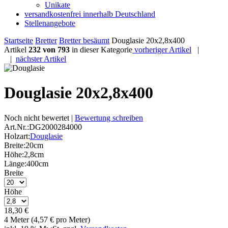
Unikate
versandkostenfrei innerhalb Deutschland
Stellenangebote
Startseite
Bretter
Bretter besäumt
Douglasie 20x2,8x400
Artikel
232 von 793
in dieser Kategorie
vorheriger Artikel
|
|
nächster Artikel
Douglasie 20x2,8x400
Noch nicht bewertet |
Bewertung schreiben
Art.Nr.:
DG2000284000
Holzart:
Douglasie
Breite:
20cm
Höhe:
2,8cm
Länge:
400cm
Breite
Höhe
18,30 €
4 Meter (4,57 € pro Meter)