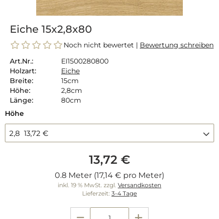
Eiche 15x2,8x80
Noch nicht bewertet |
Bewertung schreiben
Art.Nr.:
EI1500280800
Holzart:
Eiche
Breite:
15cm
Höhe:
2,8cm
Länge:
80cm
Höhe
2,8 13,72 €
13,72 €
0.8 Meter (17,14 € pro Meter)
inkl. 19 % MwSt. zzgl.
Versandkosten
Lieferzeit:
3-4 Tage