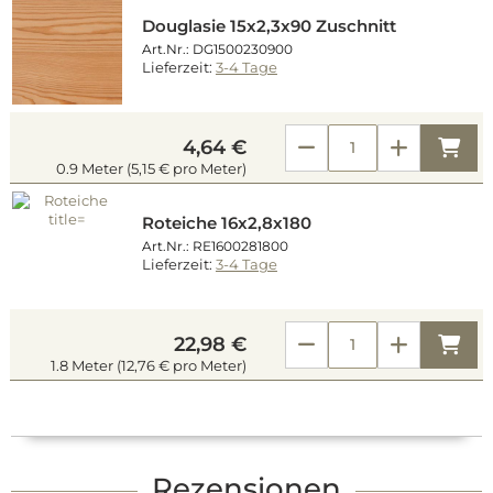
Douglasie 15x2,3x90 Zuschnitt
Art.Nr.: DG1500230900
Lieferzeit:
3-4 Tage
Kau
4,64 €
0.9 Meter (5,15 € pro Meter)
Roteiche 16x2,8x180
Art.Nr.: RE1600281800
Lieferzeit:
3-4 Tage
Kau
22,98 €
1.8 Meter (12,76 € pro Meter)
Rezensionen