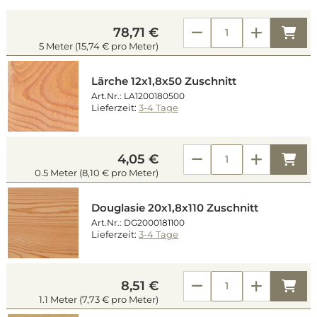
Kau
78,71 €
5 Meter (15,74 € pro Meter)
Lärche 12x1,8x50 Zuschnitt
Art.Nr.: LA1200180500
Lieferzeit:
3-4 Tage
Kau
4,05 €
0.5 Meter (8,10 € pro Meter)
Douglasie 20x1,8x110 Zuschnitt
Art.Nr.: DG2000181100
Lieferzeit:
3-4 Tage
Kau
8,51 €
1.1 Meter (7,73 € pro Meter)