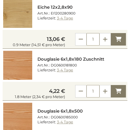
Eiche 12x2,8x90
Art.Nr.: EI1200280900
Lieferzeit:
3-4 Tage
Kau
13,06 €
0.9 Meter (14,51 € pro Meter)
Douglasie 6x1,8x180 Zuschnitt
Art.Nr.: DG0600181800
Lieferzeit:
3-4 Tage
Kau
4,22 €
1.8 Meter (2,34 € pro Meter)
Douglasie 6x1,8x500
Art.Nr.: DG0600185000
Lieferzeit:
3-4 Tage