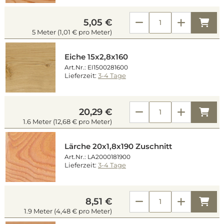
Kau
5,05 €
5 Meter (1,01 € pro Meter)
Eiche 15x2,8x160
Art.Nr.: EI1500281600
Lieferzeit:
3-4 Tage
Kau
20,29 €
1.6 Meter (12,68 € pro Meter)
Lärche 20x1,8x190 Zuschnitt
Art.Nr.: LA2000181900
Lieferzeit:
3-4 Tage
Kau
8,51 €
1.9 Meter (4,48 € pro Meter)