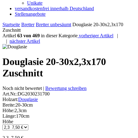
Unikate
versandkostenfrei innerhalb Deutschland
Stellenangebote
Startseite
Bretter
Bretter unbesäumt
Douglasie 20-30x2,3x170
Zuschnitt
Artikel
63 von 469
in dieser Kategorie
vorheriger Artikel
|
|
nächster Artikel
Douglasie 20-30x2,3x170
Zuschnitt
Noch nicht bewertet |
Bewertung schreiben
Art.Nr.:
DG2030231700
Holzart:
Douglasie
Breite:
20-30cm
Höhe:
2,3cm
Länge:
170cm
Höhe
2,3 7,50 €