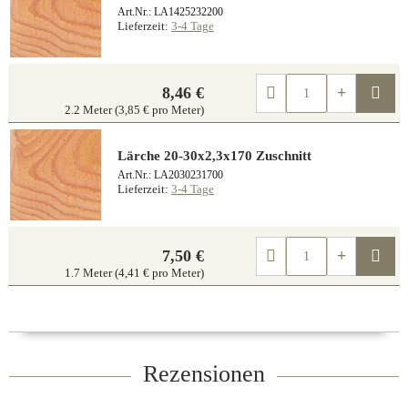
Art.Nr.: LA1425232200
Lieferzeit:
3-4 Tage
Kau
8,46 €
2.2 Meter (3,85 € pro Meter)
Lärche 20-30x2,3x170 Zuschnitt
Art.Nr.: LA2030231700
Lieferzeit:
3-4 Tage
Kau
7,50 €
1.7 Meter (4,41 € pro Meter)
Rezensionen