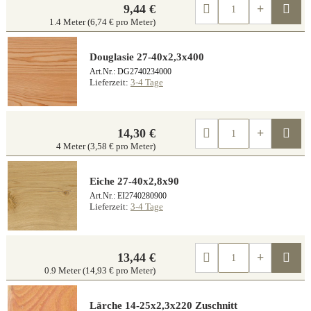
Kau
9,44 €
1.4 Meter (6,74 € pro Meter)
Douglasie 27-40x2,3x400
Art.Nr.: DG2740234000
Lieferzeit:
3-4 Tage
Kau
14,30 €
4 Meter (3,58 € pro Meter)
Eiche 27-40x2,8x90
Art.Nr.: EI2740280900
Lieferzeit:
3-4 Tage
Kau
13,44 €
0.9 Meter (14,93 € pro Meter)
Lärche 14-25x2,3x220 Zuschnitt