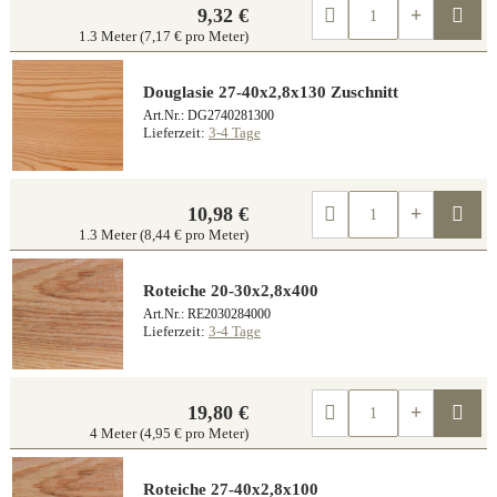
Kau
9,32 €
1.3 Meter (7,17 € pro Meter)
Douglasie 27-40x2,8x130 Zuschnitt
Art.Nr.: DG2740281300
Lieferzeit:
3-4 Tage
Kau
10,98 €
1.3 Meter (8,44 € pro Meter)
Roteiche 20-30x2,8x400
Art.Nr.: RE2030284000
Lieferzeit:
3-4 Tage
Kau
19,80 €
4 Meter (4,95 € pro Meter)
Roteiche 27-40x2,8x100