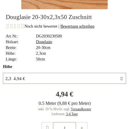
Douglasie 20-30x2,3x50 Zuschnitt
Noch nicht bewertet |
Bewertung schreiben
Art.Nr.:
DG2030230500
Holzart:
Douglasie
Breite:
20-30cm
Höhe:
2,3cm
Länge:
50cm
Höhe
2,3 4,94 €
4,94 €
0.5 Meter (9,88 € pro Meter)
inkl. 19 % MwSt. zzgl.
Versandkosten
Lieferzeit:
3-4 Tage