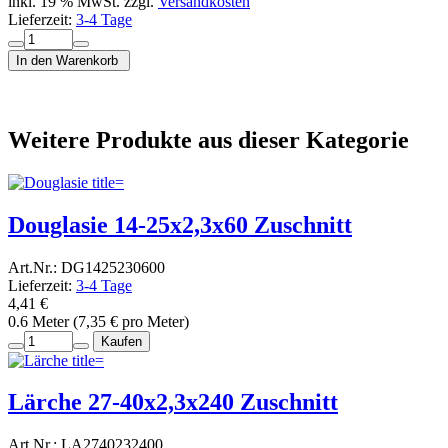
inkl. 19 % MwSt. zzgl.
Versandkosten
Lieferzeit:
3-4 Tage
In den Warenkorb
Weitere Produkte aus dieser Kategorie
Douglasie 14-25x2,3x60 Zuschnitt
Art.Nr.: DG1425230600
Lieferzeit:
3-4 Tage
4,41 €
0.6 Meter (7,35 € pro Meter)
Kaufen
Lärche 27-40x2,3x240 Zuschnitt
Art.Nr.: LA2740232400