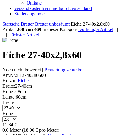
Unikate
versandkostenfrei innerhalb Deutschland
Stellenangebote
Startseite
Bretter
Bretter unbesäumt
Eiche 27-40x2,8x60
Artikel
208 von 469
in dieser Kategorie
vorheriger Artikel
|
|
nächster Artikel
Eiche 27-40x2,8x60
Noch nicht bewertet |
Bewertung schreiben
Art.Nr.:
EI2740280600
Holzart:
Eiche
Breite:
27-40cm
Höhe:
2,8cm
Länge:
60cm
Breite
Höhe
11,34 €
0.6 Meter (18,90 € pro Meter)