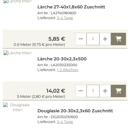
Lärche 27-40x1,8x60 Zuschnitt
Art.Nr.: LA2740180600
Lieferzeit:
3-4 Tage
Kau
5,85 €
0.6 Meter (9,75 € pro Meter)
Lärche 20-30x2,3x500
Art.Nr.: LA2030235000
Lieferzeit:
1-2 Wochen
Kau
14,02 €
5 Meter (2,80 € pro Meter)
Douglasie 20-30x2,3x60 Zuschnitt
Art.Nr.: DG2030230600
Lieferzeit:
3-4 Tage