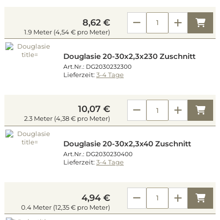
Kau
8,62 €
1.9 Meter (4,54 € pro Meter)
Douglasie 20-30x2,3x230 Zuschnitt
Art.Nr.: DG2030232300
Lieferzeit:
3-4 Tage
10,07 €
Kau
2.3 Meter (4,38 € pro Meter)
Douglasie 20-30x2,3x40 Zuschnitt
Art.Nr.: DG2030230400
Lieferzeit:
3-4 Tage
Kau
4,94 €
0.4 Meter (12,35 € pro Meter)