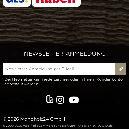
NEWSLETTER-ANMELDUNG
New
Der Newsletter kann jederzeit hier oder in Ihrem Kundenkonto
abbestellt werden.
© 2026 Mondholz24 GmbH
© 2009-2026 modified eCommerce Shopsoftware |
© design by KARSTA.de