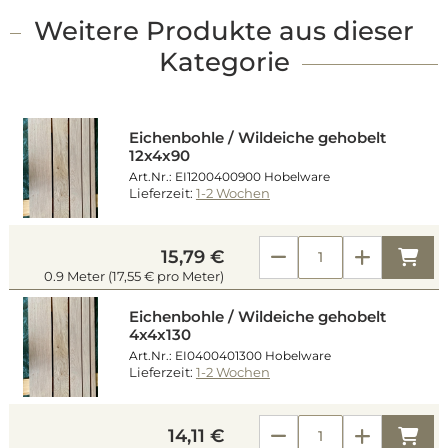
Weitere Produkte aus dieser
Kategorie
Eichenbohle / Wildeiche gehobelt
12x4x90
Art.Nr.: EI1200400900 Hobelware
Lieferzeit:
1-2 Wochen
Kau
15,79 €
0.9 Meter (17,55 € pro Meter)
Eichenbohle / Wildeiche gehobelt
4x4x130
Art.Nr.: EI0400401300 Hobelware
Lieferzeit:
1-2 Wochen
Kau
14,11 €