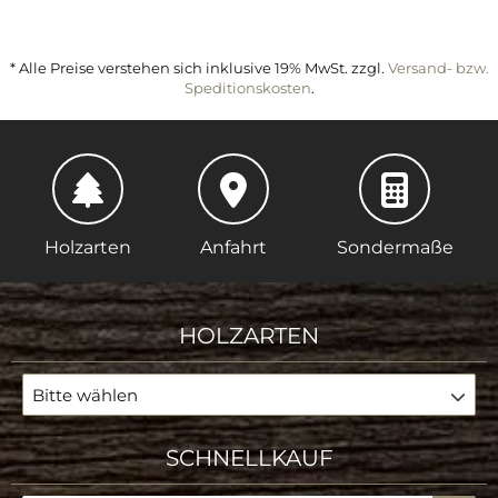
* Alle Preise verstehen sich inklusive 19% MwSt. zzgl.
Versand- bzw.
Speditionskosten
.
Holzarten
Anfahrt
Sondermaße
HOLZARTEN
Bitte wählen
SCHNELLKAUF