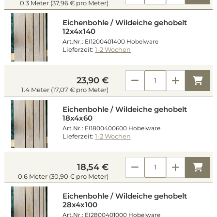
0.3 Meter (37,96 € pro Meter)
Eichenbohle / Wildeiche gehobelt
12x4x140
Art.Nr.: EI1200401400 Hobelware
Lieferzeit:
1-2 Wochen
Kau
23,90 €
1.4 Meter (17,07 € pro Meter)
Eichenbohle / Wildeiche gehobelt
18x4x60
Art.Nr.: EI1800400600 Hobelware
Lieferzeit:
1-2 Wochen
Kau
18,54 €
0.6 Meter (30,90 € pro Meter)
Eichenbohle / Wildeiche gehobelt
28x4x100
Art.Nr.: EI2800401000 Hobelware