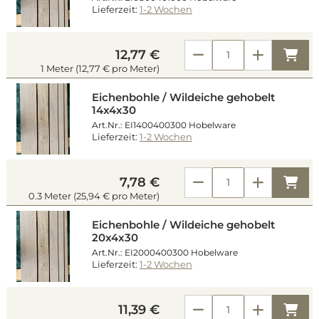
Lieferzeit:
1-2 Wochen
Kau
12,77 €
1 Meter (12,77 € pro Meter)
Eichenbohle / Wildeiche gehobelt
14x4x30
Art.Nr.: EI1400400300 Hobelware
Lieferzeit:
1-2 Wochen
Kau
7,78 €
0.3 Meter (25,94 € pro Meter)
Eichenbohle / Wildeiche gehobelt
20x4x30
Art.Nr.: EI2000400300 Hobelware
Lieferzeit:
1-2 Wochen
Kau
11,39 €