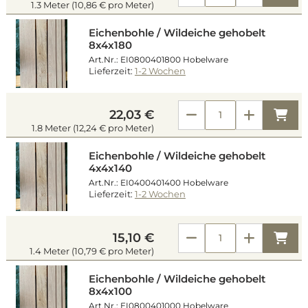
1.3 Meter (10,86 € pro Meter)
Eichenbohle / Wildeiche gehobelt
8x4x180
Art.Nr.: EI0800401800 Hobelware
Lieferzeit:
1-2 Wochen
Kau
22,03 €
1.8 Meter (12,24 € pro Meter)
Eichenbohle / Wildeiche gehobelt
4x4x140
Art.Nr.: EI0400401400 Hobelware
Lieferzeit:
1-2 Wochen
Kau
15,10 €
1.4 Meter (10,79 € pro Meter)
Eichenbohle / Wildeiche gehobelt
8x4x100
Art.Nr.: EI0800401000 Hobelware