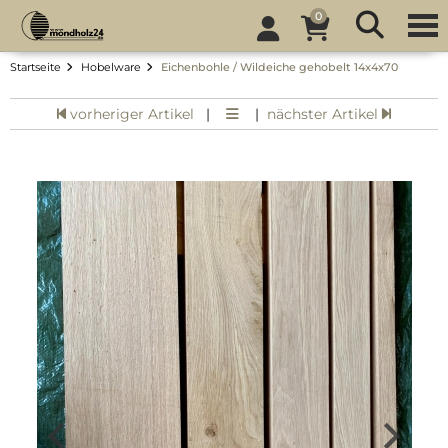
0
Startseite
Hobelware
Eichenbohle / Wildeiche gehobelt 14x4x70
vorheriger Artikel
|
|
nächster Artikel