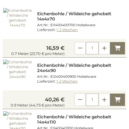
Eichenbohle / Wildeiche gehobelt
14x4x70
Art.Nr.: EI1400400700 Hobelware
Lieferzeit:
1-2 Wochen
Kau
16,59 €
0.7 Meter (23,70 € pro Meter)
Eichenbohle / Wildeiche gehobelt
24x4x90
Art.Nr.: EI2400400900 Hobelware
Lieferzeit:
1-2 Wochen
Kau
40,26 €
0.9 Meter (44,73 € pro Meter)
Eichenbohle / Wildeiche gehobelt
14x4x110
Art.Nr.: EI1400401100 Hobelware