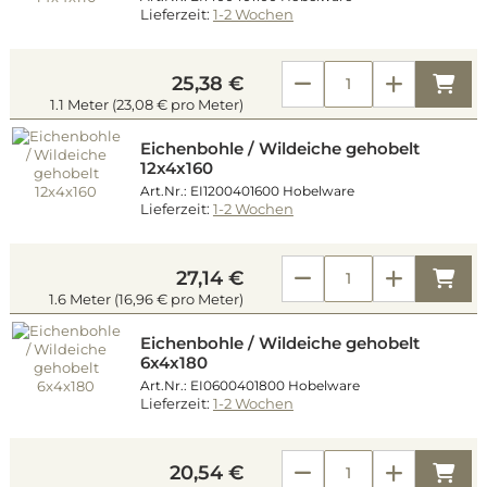
Lieferzeit:
1-2 Wochen
Kau
25,38 €
1.1 Meter (23,08 € pro Meter)
Eichenbohle / Wildeiche gehobelt
12x4x160
Art.Nr.: EI1200401600 Hobelware
Lieferzeit:
1-2 Wochen
Kau
27,14 €
1.6 Meter (16,96 € pro Meter)
Eichenbohle / Wildeiche gehobelt
6x4x180
Art.Nr.: EI0600401800 Hobelware
Lieferzeit:
1-2 Wochen
Kau
20,54 €