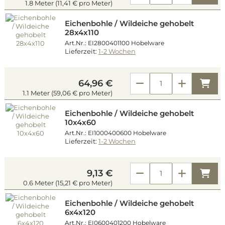
1.8 Meter (11,41 € pro Meter)
Eichenbohle / Wildeiche gehobelt
28x4x110
Art.Nr.: EI2800401100 Hobelware
Lieferzeit:
1-2 Wochen
Kau
64,96 €
1.1 Meter (59,06 € pro Meter)
Eichenbohle / Wildeiche gehobelt
10x4x60
Art.Nr.: EI1000400600 Hobelware
Lieferzeit:
1-2 Wochen
Kau
9,13 €
0.6 Meter (15,21 € pro Meter)
Eichenbohle / Wildeiche gehobelt
6x4x120
Art.Nr.: EI0600401200 Hobelware