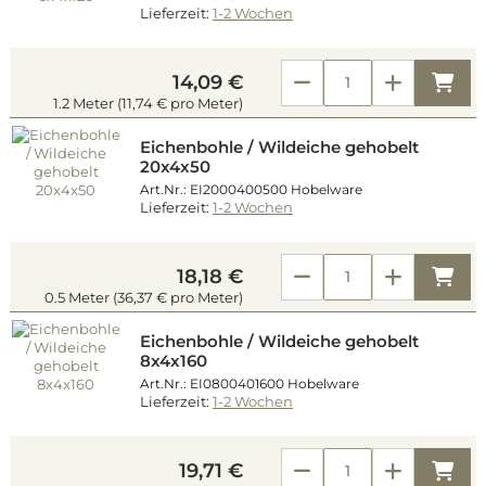
Lieferzeit:
1-2 Wochen
Kau
14,09 €
1.2 Meter (11,74 € pro Meter)
Eichenbohle / Wildeiche gehobelt
20x4x50
Art.Nr.: EI2000400500 Hobelware
Lieferzeit:
1-2 Wochen
Kau
18,18 €
0.5 Meter (36,37 € pro Meter)
Eichenbohle / Wildeiche gehobelt
8x4x160
Art.Nr.: EI0800401600 Hobelware
Lieferzeit:
1-2 Wochen
Kau
19,71 €