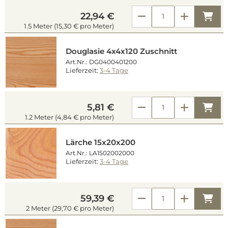
Kau
22,94 €
1.5 Meter (15,30 € pro Meter)
Douglasie 4x4x120 Zuschnitt
Art.Nr.: DG0400401200
Lieferzeit:
3-4 Tage
Kau
5,81 €
1.2 Meter (4,84 € pro Meter)
Lärche 15x20x200
Art.Nr.: LA1502002000
Lieferzeit:
3-4 Tage
Kau
59,39 €
2 Meter (29,70 € pro Meter)