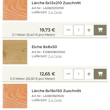
Lärche 6x12x210 Zuschnitt
Art.Nr.: LA0601202100
Lieferzeit:
3-4 Tage
Kau
19,73 €
2.1 Meter (9,40 € pro Meter)
Eiche 8x8x50
Art.Nr.: EI0800800500
Lieferzeit:
3-4 Tage
Kau
12,65 €
0.5 Meter (25,30 € pro Meter)
Lärche 8x16x150 Zuschnitt
Art.Nr.: LA0801601500
Lieferzeit:
3-4 Tage