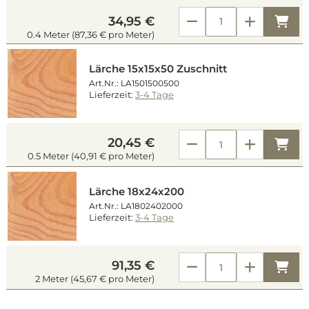
Kau
34,95 €
0.4 Meter (87,36 € pro Meter)
Lärche 15x15x50 Zuschnitt
Art.Nr.: LA1501500500
Lieferzeit:
3-4 Tage
20,45 €
Kau
0.5 Meter (40,91 € pro Meter)
Lärche 18x24x200
Art.Nr.: LA1802402000
Lieferzeit:
3-4 Tage
91,35 €
Kau
2 Meter (45,67 € pro Meter)