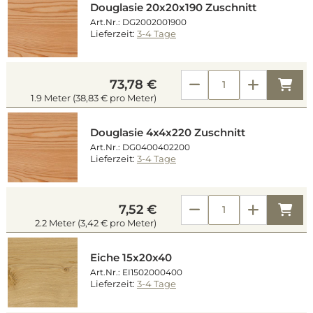
Douglasie 20x20x190 Zuschnitt
Art.Nr.: DG2002001900
Lieferzeit:
3-4 Tage
Kau
73,78 €
1.9 Meter (38,83 € pro Meter)
Douglasie 4x4x220 Zuschnitt
Art.Nr.: DG0400402200
Lieferzeit:
3-4 Tage
Kau
7,52 €
2.2 Meter (3,42 € pro Meter)
Eiche 15x20x40
Art.Nr.: EI1502000400
Lieferzeit:
3-4 Tage