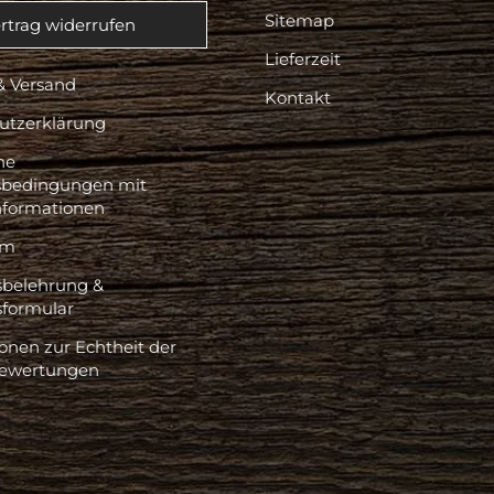
Sitemap
rtrag widerrufen
Lieferzeit
& Versand
Kontakt
utzerklärung
ne
sbedingungen mit
formationen
um
sbelehrung &
sformular
onen zur Echtheit der
ewertungen