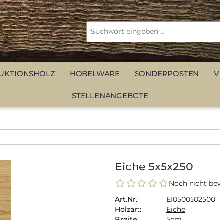
UKTIONSHOLZ
HOBELWARE
SONDERPOSTEN
V
STELLENANGEBOTE
Eiche 5x5x250
Noch nicht bew
Art.Nr.:
EI0500502500
Holzart:
Eiche
Breite:
5cm