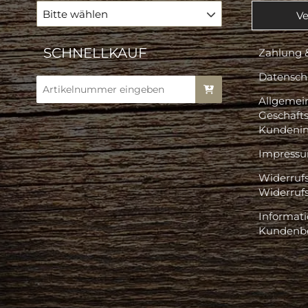
Bitte wählen
Ve
SCHNELLKAUF
Zahlung 
Datensch
Allgemei
Geschäft
Kundenin
Impress
Widerruf
Widerruf
Informati
Kundenb