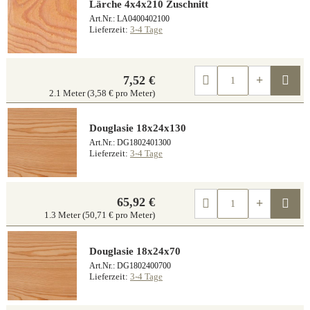
Lärche 4x4x210 Zuschnitt
Art.Nr.: LA0400402100
Lieferzeit:
3-4 Tage
Kau
7,52 €
2.1 Meter (3,58 € pro Meter)
Douglasie 18x24x130
Art.Nr.: DG1802401300
Lieferzeit:
3-4 Tage
65,92 €
Kau
1.3 Meter (50,71 € pro Meter)
Douglasie 18x24x70
Art.Nr.: DG1802400700
Lieferzeit:
3-4 Tage