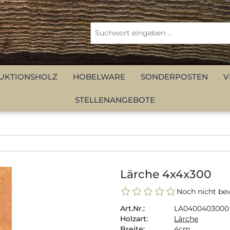
UKTIONSHOLZ
HOBELWARE
SONDERPOSTEN
V
STELLENANGEBOTE
Lärche 4x4x300
Noch nicht bew
Art.Nr.:
LA0400403000
Holzart:
Lärche
Breite:
4cm