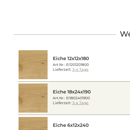
We
Eiche 12x12x180
Art.Nr.: EI1201201800
Lieferzeit:
3-4 Tage
Eiche 18x24x190
Art.Nr.: EI1802401900
Lieferzeit:
3-4 Tage
Eiche 6x12x240