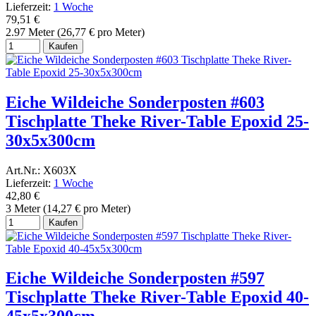
Lieferzeit:
1 Woche
79,51 €
2.97 Meter (26,77 € pro Meter)
Kaufen
Eiche Wildeiche Sonderposten #603
Tischplatte Theke River-Table Epoxid 25-
30x5x300cm
Art.Nr.: X603X
Lieferzeit:
1 Woche
42,80 €
3 Meter (14,27 € pro Meter)
Kaufen
Eiche Wildeiche Sonderposten #597
Tischplatte Theke River-Table Epoxid 40-