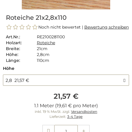
Roteiche 21x2,8x110
Noch nicht bewertet |
Bewertung schreiben
Art.Nr.:
RE2100281100
Holzart:
Roteiche
Breite:
21cm
Höhe:
2,8cm
Länge:
110cm
Höhe
2,8 21,57 €
21,57 €
1.1 Meter (19,61 € pro Meter)
inkl. 19 % MwSt. zzgl.
Versandkosten
Lieferzeit:
3-4 Tage