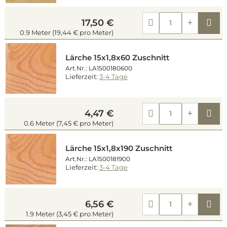
Kau
17,50 €
0.9 Meter (19,44 € pro Meter)
Lärche 15x1,8x60 Zuschnitt
Art.Nr.: LA1500180600
Lieferzeit:
3-4 Tage
Kau
4,47 €
0.6 Meter (7,45 € pro Meter)
Lärche 15x1,8x190 Zuschnitt
Art.Nr.: LA1500181900
Lieferzeit:
3-4 Tage
Kau
6,56 €
1.9 Meter (3,45 € pro Meter)