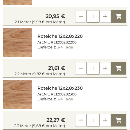
Kau
20,95 €
2.1 Meter (9,98 € pro Meter)
Roteiche 12x2,8x220
Art.Nr.: RE1200282200
Lieferzeit:
3-4 Tage
Kau
21,61 €
2.2 Meter (9,82 € pro Meter)
Roteiche 12x2,8x230
Art.Nr.: RE1200282300
Lieferzeit:
3-4 Tage
Kau
22,27 €
2.3 Meter (9,68 € pro Meter)