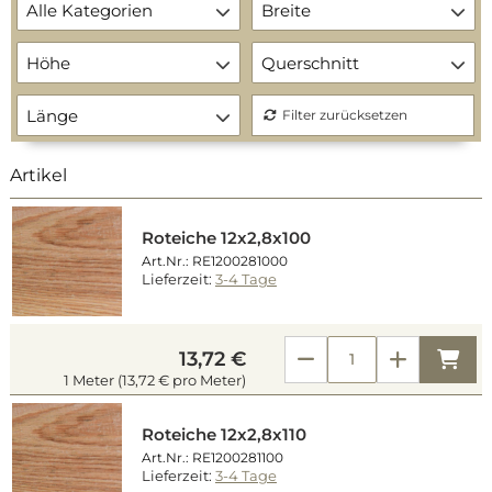
Alle Kategorien
Breite
Höhe
Querschnitt
Länge
Filter zurücksetzen
Artikel
Roteiche 12x2,8x100
Art.Nr.: RE1200281000
Lieferzeit:
3-4 Tage
Kau
13,72 €
1 Meter (13,72 € pro Meter)
Roteiche 12x2,8x110
Art.Nr.: RE1200281100
Lieferzeit:
3-4 Tage