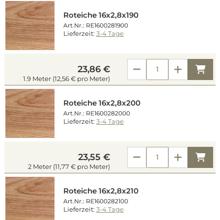
Roteiche 16x2,8x190
Art.Nr.: RE1600281900
Lieferzeit:
3-4 Tage
Kau
23,86 €
1.9 Meter (12,56 € pro Meter)
Roteiche 16x2,8x200
Art.Nr.: RE1600282000
Lieferzeit:
3-4 Tage
Kau
23,55 €
2 Meter (11,77 € pro Meter)
Roteiche 16x2,8x210
Art.Nr.: RE1600282100
Lieferzeit:
3-4 Tage