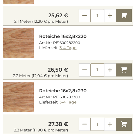
Kau
25,62 €
2.1 Meter (12,20 € pro Meter)
Roteiche 16x2,8x220
Art.Nr.: RE1600282200
Lieferzeit:
3-4 Tage
Kau
26,50 €
2.2 Meter (12,04 € pro Meter)
Roteiche 16x2,8x230
Art.Nr.: RE1600282300
Lieferzeit:
3-4 Tage
Kau
27,38 €
2.3 Meter (11,90 € pro Meter)