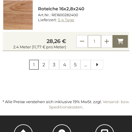
Roteiche 16x2,8x240
Art.Nr.: RE1600282400
Lieferzeit:
3-4 Tage
Kau
28,26 €
2.4 Meter (11,77 € pro Meter)
1
2
3
4
5
...
* Alle Preise verstehen sich inklusive 19% MwSt. zzgl.
Versand- bzw.
Speditionskosten
.