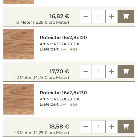
Kau
16,82 €
1.1 Meter (15,29 € pro Meter)
Roteiche 16x2,8x120
Art.Nr.: RE1600281200
Lieferzeit:
3-4 Tage
Kau
17,70 €
1.2 Meter (14,75 € pro Meter)
Roteiche 16x2,8x130
Art.Nr.: RE1600281300
Lieferzeit:
3-4 Tage
Kau
18,58 €
1.3 Meter (14,29 € pro Meter)