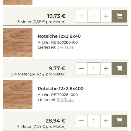
Kau
19,73 €
3 Meter (6,58 € pro Meter)
Roteiche 12x2,8x40
Art.Nr.: RE1200280400
Lieferzeit:
3-4 Tage
Kau
9,77 €
0.4 Meter (24,43 € pro Meter)
Roteiche 12x2,8x400
Art.Nr.: RE1200284000
Lieferzeit:
3-4 Tage
Kau
28,94 €
4 Meter (7,24 € pro Meter)