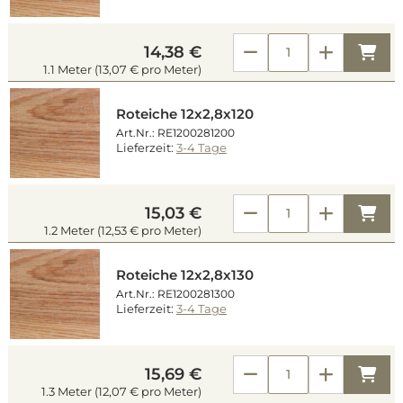
Kau
14,38 €
1.1 Meter (13,07 € pro Meter)
Roteiche 12x2,8x120
Art.Nr.: RE1200281200
Lieferzeit:
3-4 Tage
Kau
15,03 €
1.2 Meter (12,53 € pro Meter)
Roteiche 12x2,8x130
Art.Nr.: RE1200281300
Lieferzeit:
3-4 Tage
Kau
15,69 €
1.3 Meter (12,07 € pro Meter)