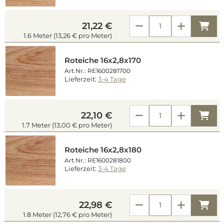
Kau
21,22 €
1.6 Meter (13,26 € pro Meter)
Roteiche 16x2,8x170
Art.Nr.: RE1600281700
Lieferzeit:
3-4 Tage
Kau
22,10 €
1.7 Meter (13,00 € pro Meter)
Roteiche 16x2,8x180
Art.Nr.: RE1600281800
Lieferzeit:
3-4 Tage
Kau
22,98 €
1.8 Meter (12,76 € pro Meter)